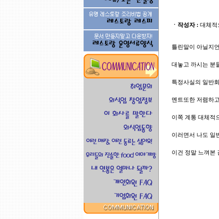
ㆍ작성자 :
대체적
틀린말이 아닐지언정
대놓고 까시는 분들.
특정사실의 일반화는
멘트또한 저렴하고.
이쪽 계통 대체적으
이러면서 나도 일
이건 정말 느껴본 결