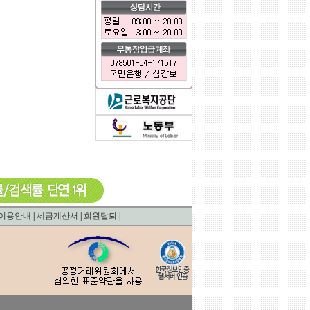
0.00071096420288086
이용안내
|
세금계산서
|
회원탈퇴
|