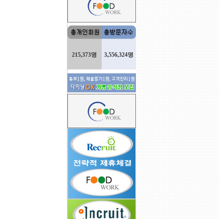
215,373명
3,556,324명