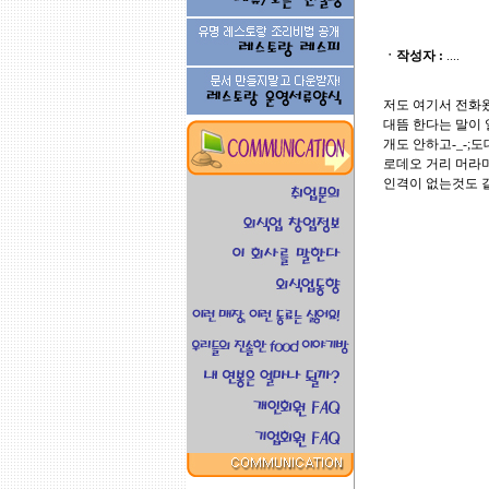
ㆍ작성자 :
....
저도 여기서 전화왔었
대뜸 한다는 말이
개도 안하고-_-;도
로데오 거리 머라머
인격이 없는것도 같