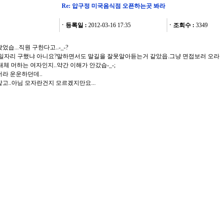
Re: 압구정 미국음식점 오픈하는곳 봐라
ㆍ등록일 :
2012-03-16 17:35
ㆍ조회수 :
3349
습...직원 구한다고..-_-?
 일자리 구했냐 아니요?말하면서도 말길을 잘못알아듣는거 같았읍.그냥 면접보러 오라
대체 머하는 여자인지..약간 이해가 안갔습-_-;
라 운운하던데..
고..아님 모자란건지 모르겠지만요...