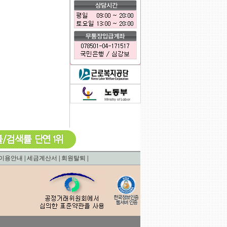
0.0007328987121582
이용안내
|
세금계산서
|
회원탈퇴
|