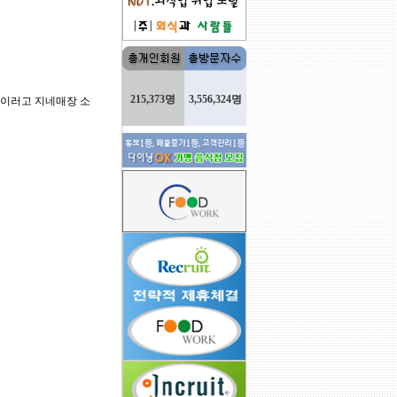
215,373명
3,556,324명
 이러고 지네매장 소