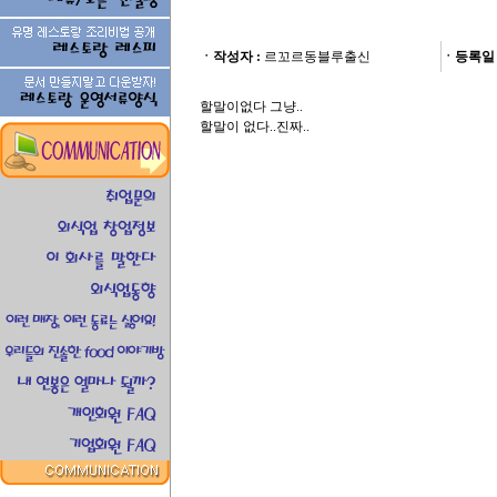
ㆍ작성자 :
르꼬르동블루출신
ㆍ등록일 
할말이없다 그냥..
할말이 없다..진짜..