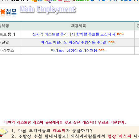
업체명
채용제목
트로 몽리
신사역 비스트로 몽리에서 함께할 동료를 모십니다.
퀴진알
여의도 이탈리안 퀴진알 주방직원(주5일)
)마라투즈
마라토끼 삼성점 조리장채용