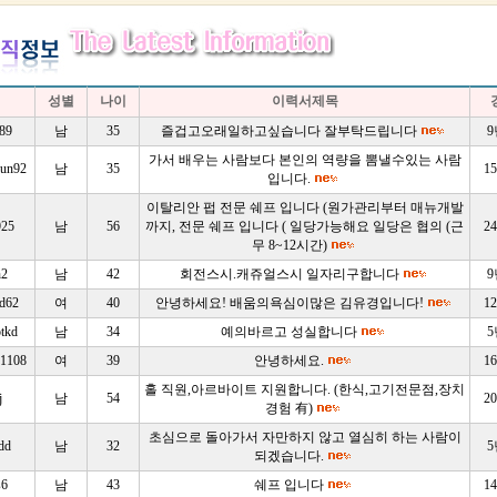
성별
나이
이력서제목
89
남
35
즐겁고오래일하고싶습니다 잘부탁드립니다
가서 배우는 사람보다 본인의 역량을 뽐낼수있는 사람
un92
남
35
1
입니다.
이탈리안 펍 전문 쉐프 입니다 (원가관리부터 매뉴개발
925
남
56
까지, 전문 쉐프 입니다 ( 일당가능해요 일당은 협의 (근
2
무 8~12시간)
n2
남
42
회전스시.캐쥬얼스시 일자리구합니다
ud62
여
40
안녕하세요! 배움의욕심이많은 김유경입니다!
1
tkd
남
34
예의바르고 성실합니다
1108
여
39
안녕하세요.
1
홀 직원,아르바이트 지원합니다. (한식,고기전문점,장치
j
남
54
2
경험 有)
초심으로 돌아가서 자만하지 않고 열심히 하는 사람이
sdd
남
32
되겠습니다.
s6
남
43
쉐프 입니다
1