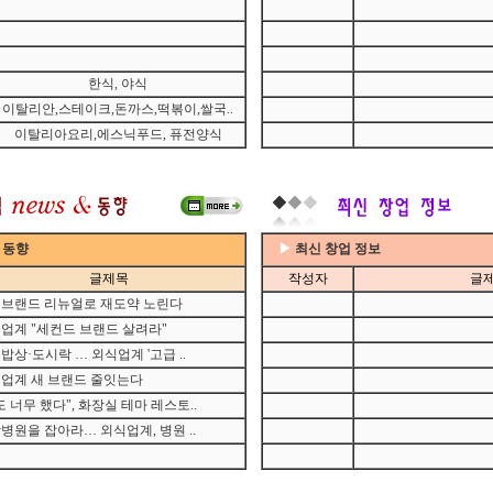
한식, 야식
이탈리안,스테이크,돈까스,떡볶이,쌀국..
이탈리아요리,에스닉푸드, 퓨전양식
& 동향
▶
최신 창업 정보
글제목
작성자
글
브랜드 리뉴얼로 재도약 노린다
업계 "세컨드 브랜드 살려라"
밥상·도시락 … 외식업계 '고급 ..
업계 새 브랜드 줄잇는다
도 너무 했다", 화장실 테마 레스토..
병원을 잡아라… 외식업계, 병원 ..