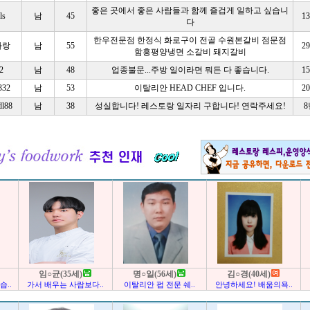
좋은 곳에서 좋은 사람들과 함께 즐겁게 일하고 싶습니
ls
남
45
1
다
한우전문점 한정식 화로구이 전골 수원본갈비 점문점
사랑
남
55
2
함흥평양냉면 소갈비 돼지갈비
2
남
48
업종불문...주방 일이라면 뭐든 다 좋습니다.
1
332
남
53
이탈리안 HEAD CHEF 입니다.
2
dl88
남
38
성실합니다! 레스토랑 일자리 구합니다! 연락주세요!
임○균(35세)
명○일(56세)
김○경(40세)
..
가서 배우는 사람보다..
이탈리안 펍 전문 쉐..
안녕하세요! 배움의욕..