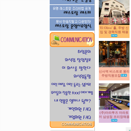
'El Olivo' 홀, 주방 신
입 및 경력직원 채용
신사역 비스트로 몽리
주방직원모집
(주)마라투즈 마라토
끼 삼성점 조리장채용