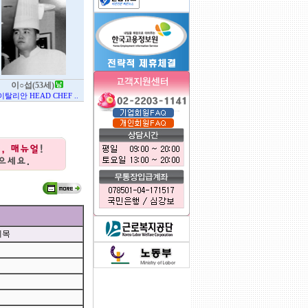
이○섭(53세)
이탈리안 HEAD CHEF ..
제목
0.00059390068054199