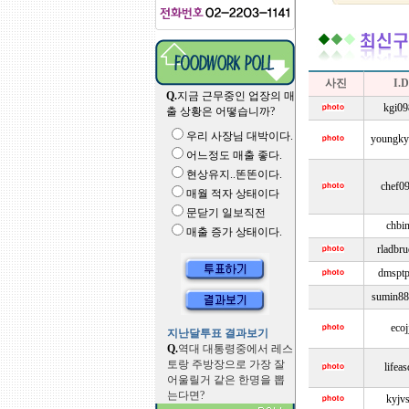
사진
I.D
Q.
지금 근무중인 업장의 매
kgi09
출 상황은 어떻습니까?
우리 사장님 대박이다.
youngky
어느정도 매출 좋다.
현상유지..똔똔이다.
chef0
매월 적자 상태이다
문닫기 일보직전
chbi
매출 증가 상태이다.
rladbr
dmsptp
sumin88
ecoj
지난달투표 결과보기
Q.
역대 대통령중에서 레스
토랑 주방장으로 가장 잘
lifea
어울릴거 같은 한명을 뽑
는다면?
kyjv