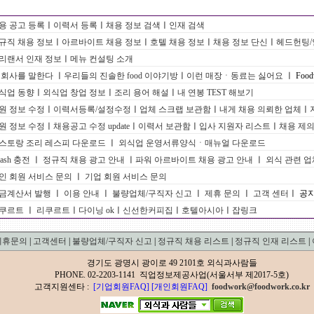
용 공고 등록
ㅣ
이력서 등록
ㅣ
채용 정보 검색
ㅣ
인재 검색
규직 채용 정보
ㅣ
아르바이트 채용 정보
ㅣ
호텔 채용 정보
ㅣ
채용 정보 단신
ㅣ
헤드헌팅
리랜서 인재 정보
ㅣ
메뉴 컨설팅 소개
 회사를 말한다
ㅣ
우리들의 진솔한 food 이야기방
ㅣ
이런 매장ㆍ동료는 싫어요
ㅣ Foodw
식업 동향
ㅣ
외식업 창업 정보
ㅣ
조리 용어 해설
ㅣ
내 연봉 TEST 해보기
원 정보 수정
ㅣ
이력서등록/설정수정
ㅣ
업체 스크랩 보관함
ㅣ
내게 채용 의뢰한 업체
ㅣ
원 정보 수정
ㅣ
채용공고 수정 update
ㅣ
이력서 보관함
ㅣ
입사 지원자 리스트
ㅣ
채용 제
스토랑 조리 레스피 다운로드
ㅣ
외식업 운영서류양식ㆍ매뉴얼 다운로드
cash 충전
ㅣ
정규직 채용 광고 안내
ㅣ
파워 아르바이트 채용 광고 안내
ㅣ
외식 관련 업
인 회원 서비스 문의
ㅣ
기업 회원 서비스 문의
금계산서 발행
ㅣ
이용 안내
ㅣ
불량업체/구직자 신고
ㅣ
제휴 문의
ㅣ
고객 센터
ㅣ 공
쿠르트
ㅣ
리쿠르트
ㅣ
다이닝 ok
ㅣ
신선한커피집
ㅣ
호텔아시아
ㅣ
잡링크
제휴문의
|
고객센터
|
불량업체/구직자 신고
|
정규직 채용 리스트
|
정규직 인재 리스트
|
경기도 광명시 광이로 49 2101호 외식과사람들
PHONE. 02-2203-1141 직업정보제공사업(서울서부 제2017-5호)
고객지원센타 :
[기업회원FAQ]
[개인회원FAQ]
foodwork@foodwork.co.kr