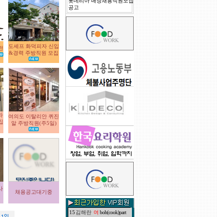
롯데리아 매장채용직원모집
공고
도셰프 화덕피자 신입
전
&경력 주방직원 모집
라
여의도 이탈리안 퀴진
집
알 주방직원(주5일)
1
WEFEWF
2
배추겉절이
3
제목제목제목제목제목
사
4
제목제목제목제목제목
채용공고대기중
5
된장찌개
6
해물 난장
7
전복 해삼 초무침