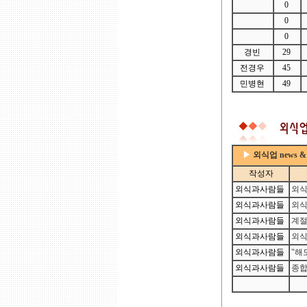
0
0
0
경빈
29
전경우
45
민병현
49
▶
외식업 news 
작성자
외식과사람들
외식
외식과사람들
외식
외식과사람들
계절
외식과사람들
외식
외식과사람들
"해
외식과사람들
종합