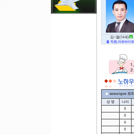
김○열(54세)
홀 직원,아르바이트 
▶
menu/open 
성 명
나이
0
0
0
0