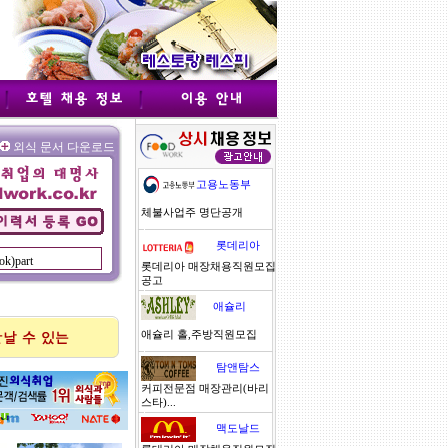
외식 문서 다운로드
고용노동부
체불사업주 명단공개
롯데리아
롯데리아 매장채용직원모집
공고
애슐리
애슐리 홀,주방직원모집
탐앤탐스
커피전문점 매장관리(바리
스타)...
맥도날드