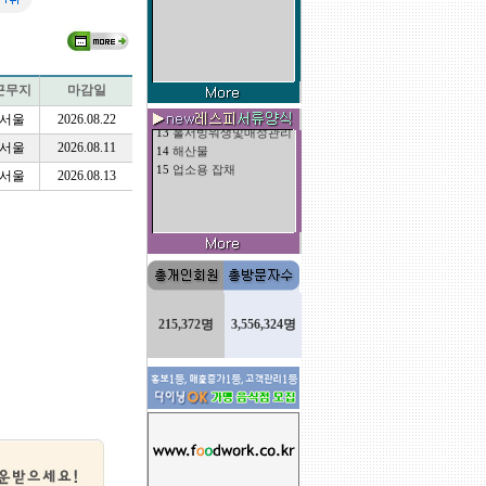
8
물회
9
흑염소 보양탕
10
특제옛날돈가스소스
11
정말간단한 (경양식)
1
정현두
남
boh(cook)part
근무지
마감일
12
매운탕다데기
2
임영균
남
boh(cook)part
13
홀서빙워생및매정관리
3
명찬일
남
boh(cook)part
서울
2026.08.22
14
해산물
4
유용훈
남
boh(cook)part
15
업소용 잡채
서울
2026.08.11
5
김정열
남
foh(hall)part
6
강성묵
남
foh(hall)part
서울
2026.08.13
7
김영지
남
boh(cook)part
8
홍석태
남
boh(cook)part
9
이동섭
남
boh(cook)part
10
조계성
남
foh(hall)part
11
박시영
남
boh(cook)part
12
손상훈
남
foh(hall)part
13
곽한석
남
boh(cook)part
14
이승찬
남
boh(cook)part
15
김해란
여
boh(cook)part
215,372명
3,556,324명