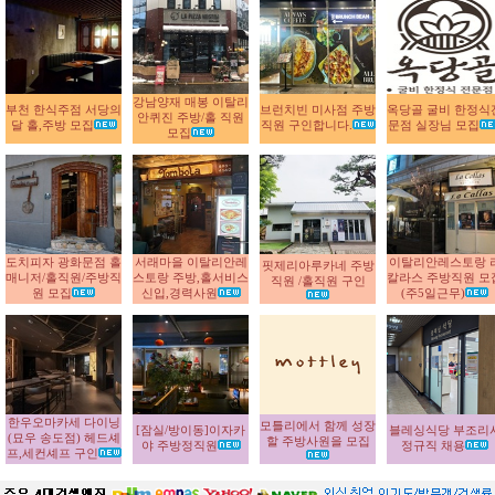
강남양재 매봉 이탈리
부천 한식주점 서당의
브런치빈 미사점 주방
옥당골 굴비 한정식
안퀴진 주방/홀 직원
달 홀,주방 모집
직원 구인합니다.
문점 실장님 모집
모집
도치피자 광화문점 홀
서래마을 이탈리안레
이탈리안레스토랑 
핏제리아루카네 주방
매니저/홀직원/주방직
스토랑 주방,홀서비스
칼라스 주방직원 모
직원 /홀직원 구인
원 모집
신입,경력사원
(주5일근무)
한우오마카세 다이닝
모틀리에서 함께 성장
[잠실/방이동]이자카
블레싱식당 부조리
(묘우 송도점) 헤드셰
할 주방사원을 모집
야 주방정직원
정규직 채용
프,세컨셰프 구인