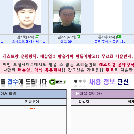
강○묵(32세)
김○지(43세)
홍○태(45세)
..
초심으로 돌아가서 자..
쉐프 입니다
좋은 곳에서 좋은 사..
프리랜서 회원
▶
채용 정보 단신
전공분야
작성자
글