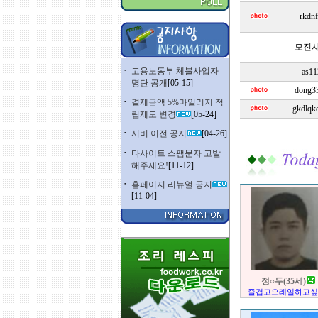
rkdnf
모진
ㆍ
고용노동부 체불사업자
as11
명단 공개
[05-15]
dong3
ㆍ
결제금액 5%마일리지 적
gkdlqk
립제도 변경
[05-24]
ㆍ
서버 이전 공지
[04-26]
ㆍ
타사이트 스팸문자 고발
해주세요!
[11-12]
ㆍ
홈페이지 리뉴얼 공지
[11-04]
정○두(35세)
즐겁고오래일하고싶습