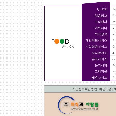
QUICK
채
채용정보
정
프리랜서
프
커뮤니티
이
외식정보
외
개인회원서비스
회
기업회원서비스
회
지식발전소
레
유료서비스
e-
문의사항
개
고객지원
세
제휴사이트
인
|
개인정보취급방침
|
이용약관
|