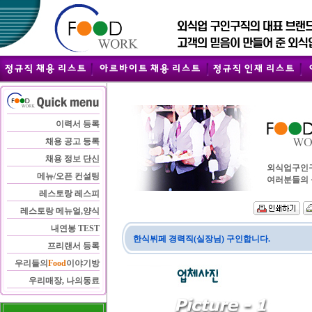
이력서 등록
채용 공고 등록
채용 정보 단신
외식업구인구직
메뉴/오픈 컨설팅
여러분들의 
레스토랑 레스피
레스토랑 메뉴얼,양식
내연봉 TEST
한식뷔페 경력직(실장님) 구인합니다.
프리랜서 등록
우리들의
Food
이야기방
우리매장, 나의동료