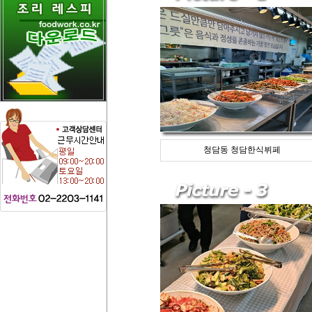
청담동 청담한식뷔페