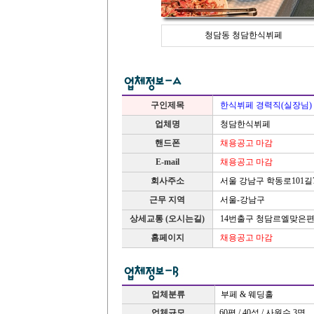
청담동 청담한식뷔페
구인제목
한식뷔페 경력직(실장님)
업체명
청담한식뷔페
핸드폰
채용공고 마감
E-mail
채용공고 마감
서울 강남구 학동로101
회사주소
근무 지역
서울-강남구
상세교통 (오시는길)
14번출구 청담르엘맞은편
홈페이지
채용공고 마감
업체분류
부페 & 웨딩홀
업체규모
60평 / 40석 / 사원수 3명