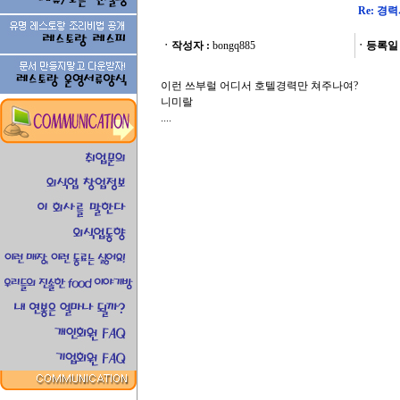
Re: 경
ㆍ작성자 :
bongq885
ㆍ등록일 
이런 쓰부럴 어디서 호텔경력만 쳐주나여?
니미랄
....