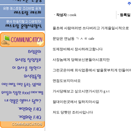
주
ㆍ작성자 :
cook
ㆍ등록일 
올초에 사람여러번 쓰다버리고 가게을일시적으로
문닫은 연남동 ㄱ ㅅ ㅌ cafe
또제정비해서 장사하려고함니다
사장놈에게 당해보신분들아시겠지만
그런곳은아예 외식업종에서 발을못부치게 만들어
면접도보지마셔요
가서당해보고 싶으시면가시던가 g s t
절대이런곳에서 일하지마사길
저도 당햇던 조리사입니다