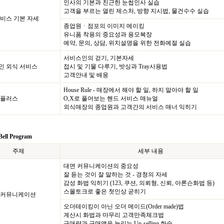
인사의 기본과 친근한 눈썹인사 실습
고객을 부르는 열린 제스처, 방향 지시법, 물건수수 실습
비스 기본 자세
종업원ㆍ점포의 이미지 메이킹
유니폼 착용의 중요성과 용모복장
예약, 문의, 상담, 위치설명을 위한 전화예절 실습
서비스인의 걷기, 기본자세
인 외식 서비스
접시 및 기물 다루기, 밧싱과 Tray사용법
고객안내 및 배웅
House Rule - 매장에서 해야 할 일, 하지 말아야 할 일
 플러스
O,X로 풀어보는 핸드 서비스 매뉴얼
외식매장의 종업원과 고객간의 서비스 매너 익히기
ell Program
주제
세부 내용
대면 커뮤니케이션의 중요성
잘 듣는 것이 잘 말하는 것 - 경청의 자세
감성 화법 익히기 (123, 쿠션, 의뢰형, 신뢰, 아론슨화법 등)
스몰토크로 좋은 첫인상 굳히기
 커뮤니케이션
오더테이킹이 아닌 오더 메이드(Order made)법
계산시 화법과 마무리 고객만족체크법
구매량과 구매액을 늘리는 Up-selling 화술