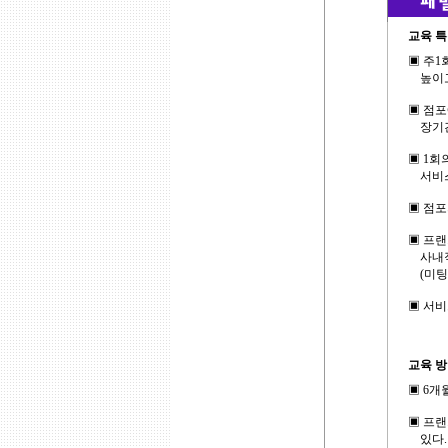
교육 
▣ 주1
높이고,
▣ 점포
장기간
▣ 1회
서비스
▣ 점포
▣ 프랜
사내직원
(미팅참
▣ 서
교육 
▣ 6개
▣ 프랜
있다.