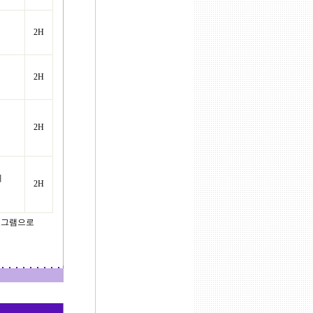
2H
2H
2H
에
2H
프로그램으로