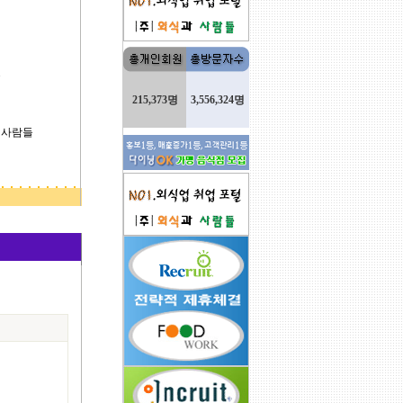
.
215,373명
3,556,324명
 사람들