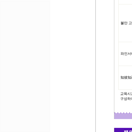
불만 고
와인서
知彼知
교육시간
구성하