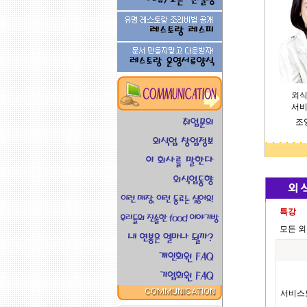
외식
서비
조
특강
모든 
서비스