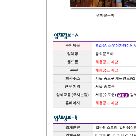
광화문우아
구인제목
광화문. 소우이자카야에서 
업체명
광화문우아
핸드폰
채용공고 마감
E-mail
채용공고 마감
서울 종로구 새문안로9길 2
회사주소
근무 지역
서울-종로구
상세교통 (오시는길)
서울(수도권)
광화
홈페이지
채용공고 마감
업체분류
일반레스토랑, 일반음식점
업체규모
미기재
평 /
미기재
석 / 