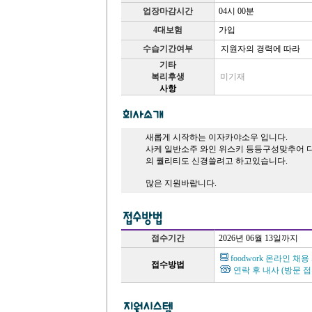
업장마감시간
04시 00분
4대보험
가입
수습기간여부
지원자의 경력에 따라
기타
복리후생
미기재
사항
새롭게 시작하는 이자카야소우 입니다.
사케 일반소주 와인 위스키 등등구성맞추어 
의 퀄리티도 신경쓸려고 하고있습니다.
많은 지원바랍니다.
접수기간
2026년 06월 13일까지
foodwork 온라인 채
접수방법
연락 후 내사 (방문 접