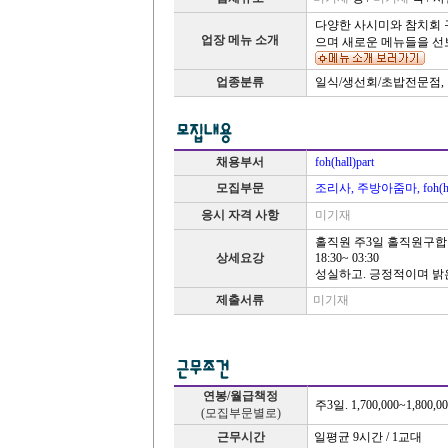
다양한 사시미와 참치회 
업장 메뉴 소개
으며 새로운 메뉴들을 선
업종분류
일식/생선회/초밥전문점,
채용부서
foh(hall)part
모집부문
조리사, 주방아줌마, foh(hal
응시 자격 사항
미기재
홀직원 주3일 홀직원구합
상세요강
18:30~ 03:30
성실하고. 긍정적이며 
제출서류
미기재
연봉/월급책정
주3일. 1,700,000~1,800,0
(모집부문별로)
근무시간
일평균 9시간 / 1교대