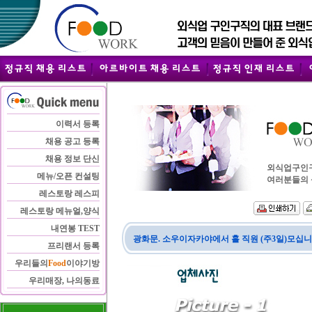
이력서 등록
채용 공고 등록
채용 정보 단신
외식업구인구직
메뉴/오픈 컨설팅
여러분들의 
레스토랑 레스피
레스토랑 메뉴얼,양식
내연봉 TEST
광화문. 소우이자카야에서 홀 직원 (주3일)모십니
프리랜서 등록
우리들의
Food
이야기방
우리매장, 나의동료