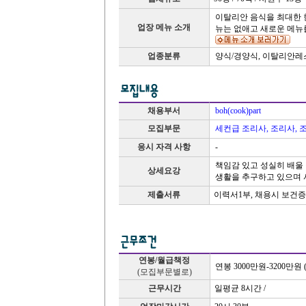
이탈리안 음식을 최대한 
업장 메뉴 소개
뉴는 없애고 새로운 메뉴
업종분류
양식/경양식, 이탈리안레
채용부서
boh(cook)part
모집부문
세컨급 조리사, 조리사, 
응시 자격 사항
-
책임감 있고 성실히 배울
상세요강
생활을 추구하고 있으며 
제출서류
이력서1부, 채용시 보건증
연봉/월급책정
연봉 3000만원-3200만원
(모집부문별로)
근무시간
일평균 8시간 /