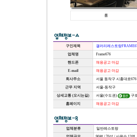
룸
구인제목
갤러리레스토랑FRAME6
업체명
Frame676
핸드폰
채용공고 마감
E-mail
채용공고 마감
서울 동작구 시흥대로67
회사주소
근무 지역
서울-동작구
상세교통 (오시는길)
서울(수도권)
구
홈페이지
채용공고 마감
업체분류
일반레스토랑
업체규모
90평 / 70석 / 사원수 13명