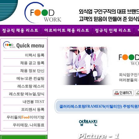
이력서 등록
채용 공고 등록
채용 정보 단신
외식업구인구직
메뉴/오픈 컨설팅
여러분들의 
레스토랑 레스피
레스토랑 메뉴얼,양식
내연봉 TEST
갤러리레스토랑FRAME676(이탈리안) 주방직
프리랜서 등록
우리들의
Food
이야기방
우리매장, 나의동료