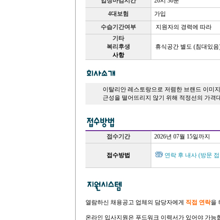
업장마감시간
20시 30분
4대보험
가입
수습기간여부
지원자의 경력에 따라
기타
복리후생
휴식공간 별도 (침대있음
사항
이탈리안 레스토랑으로 저렴한 브랜드 이미지보
근성을 떨어뜨리지 않기 위해 적정선의 가격
접수기간
2026년 07월 15일까지
접수방법
연락 후 내사 (방문 접
열람하신 채용공고 업체의 담당자에게
직접 연락
을
온라인 입사지원은 푸드워크 이력서가 있어야 가능