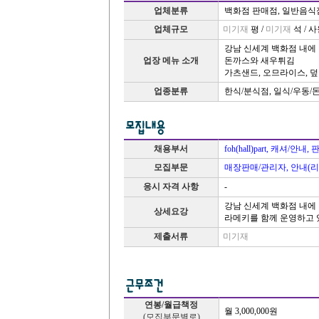
업체분류
백화점 판매점, 일반음식
업체규모
미기재
평 /
미기재
석 / 
강남 신세계 백화점 내에
업장 메뉴 소개
돈까스와 새우튀김
가츠샌드, 오므라이스, 
업종분류
한식/분식점, 일식/우동/
채용부서
foh(hall)part, 캐셔/안
모집부문
매장판매/관리자, 안내(
응시 자격 사항
-
강남 신세계 백화점 내에
상세요강
라메키를 함께 운영하고 
제출서류
미기재
연봉/월급책정
월 3,000,000원
(모집부문별로)