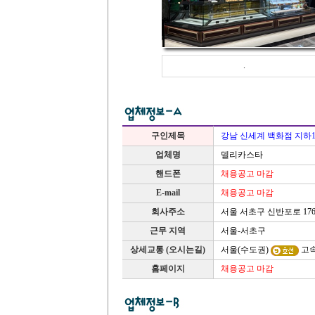
.
구인제목
강남 신세계 백화점 지하
업체명
델리카스타
핸드폰
채용공고 마감
E-mail
채용공고 마감
서울 서초구 신반포로 17
회사주소
근무 지역
서울-서초구
상세교통 (오시는길)
서울(수도권)
고
홈페이지
채용공고 마감