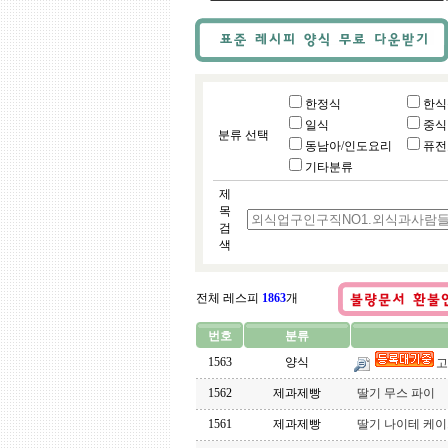
한정식
한식
일식
중식
분류 선택
동남아/인도요리
퓨전
기타분류
제
목
검
색
전체 레스피
1863
개
번호
분류
1563
양식
고
1562
제과제빵
딸기 무스 파이
1561
제과제빵
딸기 나이테 케