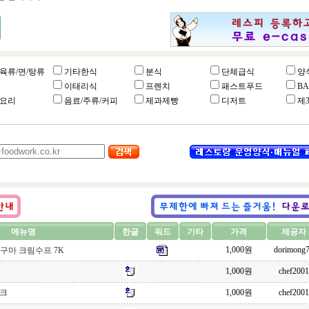
육류/면/탕류
기타한식
분식
단체급식
양
이태리식
프렌치
패스트푸드
B
요리
음료/주류/커피
제과제빵
디저트
제
메뉴명
한글
워드
기타
가격
제공자
1,000원
dorimong
구마 크림수프 7K
1,000원
chef2001
이크
1,000원
chef2001