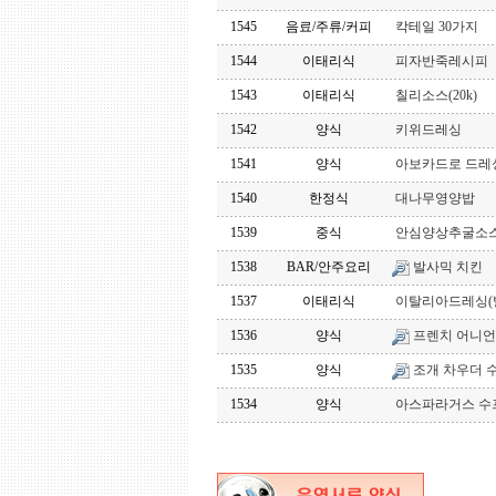
1545
음료/주류/커피
칵테일 30가지
1544
이태리식
피자반죽레시피
1543
이태리식
칠리소스(20k)
1542
양식
키위드레싱
1541
양식
아보카드로 드레
1540
한정식
대나무영양밥
1539
중식
안심양상추굴소
1538
BAR/안주요리
발사믹 치킨
1537
이태리식
이탈리아드레싱(
1536
양식
프렌치 어니언
1535
양식
조개 차우더 
1534
양식
아스파라거스 수