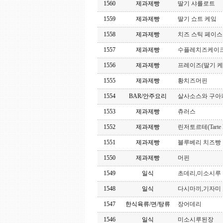
1560
제과제빵
딸기 샤를로트
1559
제과제빵
딸기 쇼트 케잌
1558
제과제빵
치즈 스틱 페이
1557
제과제빵
수플레치즈케이
1556
제과제빵
프레이즈(딸기 케
1555
제과제빵
황치즈머핀
1554
BAR/안주요리
살사소스와 구아
1553
제과제빵
츄러스
1552
제과제빵
린저토르테(Tarte Li
1551
제과제빵
블루베리 치즈빵
1550
제과제빵
머핀
1549
일식
초데리,미소시루
1548
일식
다시마끼,기자미 
1547
한식육류/면/탕류
장어데리
1546
일식
미소시루된장