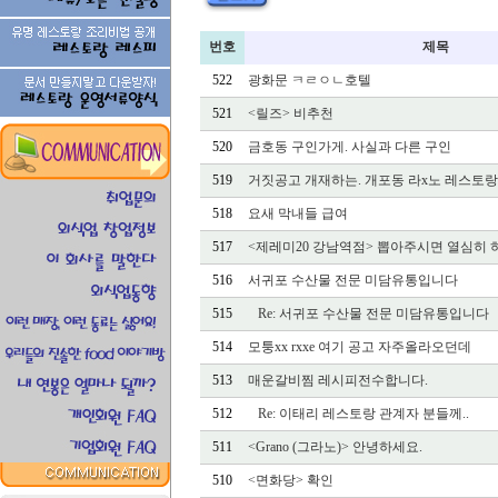
번호
제목
522
광화문 ㅋㄹㅇㄴ호텔
521
<릴즈> 비추천
520
금호동 구인가게. 사실과 다른 구인
519
거짓공고 개재하는. 개포동 라x노 레스토랑
518
요새 막내들 급여
517
<제레미20 강남역점> 뽑아주시면 열심히
516
서귀포 수산물 전문 미담유통입니다
515
Re: 서귀포 수산물 전문 미담유통입니다
514
모퉁xx rxxe 여기 공고 자주올라오던데
513
매운갈비찜 레시피전수합니다.
512
Re: 이태리 레스토랑 관계자 분들께..
511
<Grano (그라노)> 안녕하세요.
510
<면화당> 확인