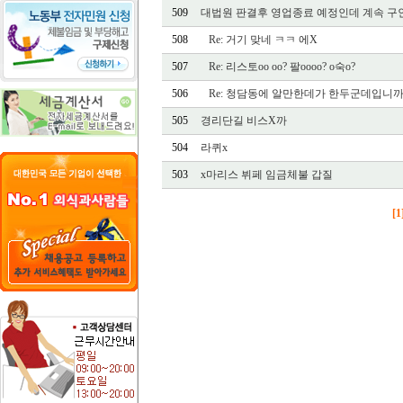
509
대법원 판결후 영업종료 예정인데 계속 구인.
508
Re: 거기 맞네 ㅋㅋ 에X
507
Re: 리스토oo oo? 팔oooo? o숙o?
506
Re: 청담동에 알만한데가 한두군데입니
505
경리단길 비스X까
504
라퀴x
503
x마리스 뷔페 임금체불 갑질
[1